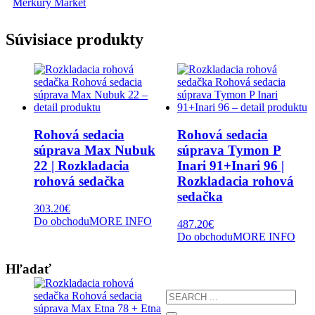
Merkury Market
Súvisiace produkty
Rohová sedacia
Rohová sedacia
súprava Max Nubuk
súprava Tymon P
22 | Rozkladacia
Inari 91+Inari 96 |
rohová sedačka
Rozkladacia rohová
sedačka
303.20
€
Do obchodu
MORE INFO
487.20
€
Do obchodu
MORE INFO
Hľadať