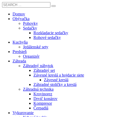
Domov
Obývačka
Pohovky
Sedačky
Rozkladacie sedačky
Rohové sedačky
Kuchyňa
Jedálenské sety
Predsieň
Organizér
Záhrada
Záhradný nábytok
Záhradný set
Závesné kreslá a hojdacie siete
Závesné kreslá
Záhradné stoličky a kreslá
Záhradná technika
Krovinorez
Drvič konárov
Kompresor
Čerpadlá
Vykurovanie