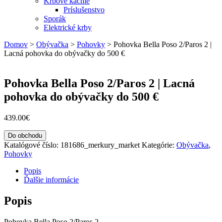
Krbové kachle
Príslušenstvo
Sporák
Elektrické krby
Domov
>
Obývačka
>
Pohovky
>
Pohovka Bella Poso 2/Paros 2 |
Lacná pohovka do obývačky do 500 €
Pohovka Bella Poso 2/Paros 2 | Lacná
pohovka do obývačky do 500 €
439.00
€
Do obchodu
Katalógové číslo:
181686_merkury_market
Kategórie:
Obývačka
,
Pohovky
Popis
Ďalšie informácie
Popis
Pohovka Bella Poso 2/Paros 2