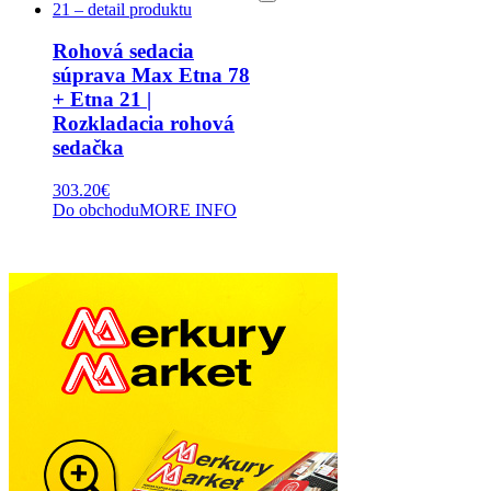
Rohová sedacia
súprava Max Etna 78
+ Etna 21 |
Rozkladacia rohová
sedačka
303.20
€
Do obchodu
MORE INFO