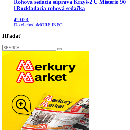
Rohová sedacia súprava Krzyś-2 U Misterio 90
| Rozkladacia rohová sedačka
459.00
€
Do obchodu
MORE INFO
Hľadať