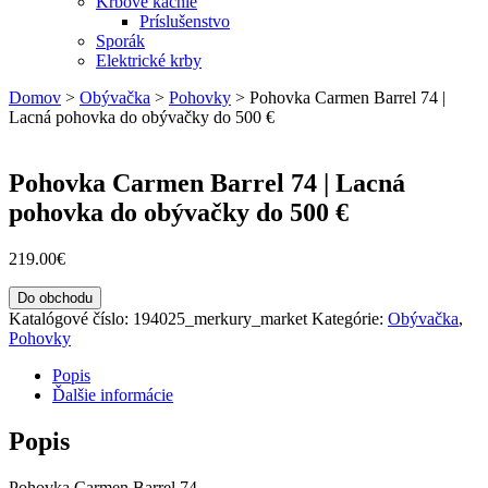
Krbové kachle
Príslušenstvo
Sporák
Elektrické krby
Domov
>
Obývačka
>
Pohovky
>
Pohovka Carmen Barrel 74 |
Lacná pohovka do obývačky do 500 €
Pohovka Carmen Barrel 74 | Lacná
pohovka do obývačky do 500 €
219.00
€
Do obchodu
Katalógové číslo:
194025_merkury_market
Kategórie:
Obývačka
,
Pohovky
Popis
Ďalšie informácie
Popis
Pohovka Carmen Barrel 74