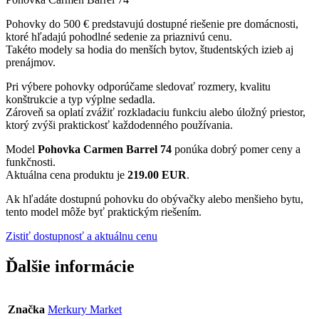
Pohovky do 500 € predstavujú dostupné riešenie pre domácnosti,
ktoré hľadajú pohodlné sedenie za priaznivú cenu.
Takéto modely sa hodia do menších bytov, študentských izieb aj
prenájmov.
Pri výbere pohovky odporúčame sledovať rozmery, kvalitu
konštrukcie a typ výplne sedadla.
Zároveň sa oplatí zvážiť rozkladaciu funkciu alebo úložný priestor,
ktorý zvýši praktickosť každodenného používania.
Model
Pohovka Carmen Barrel 74
ponúka dobrý pomer ceny a
funkčnosti.
Aktuálna cena produktu je
219.00 EUR
.
Ak hľadáte dostupnú pohovku do obývačky alebo menšieho bytu,
tento model môže byť praktickým riešením.
Zistiť dostupnosť a aktuálnu cenu
Ďalšie informácie
Značka
Merkury Market