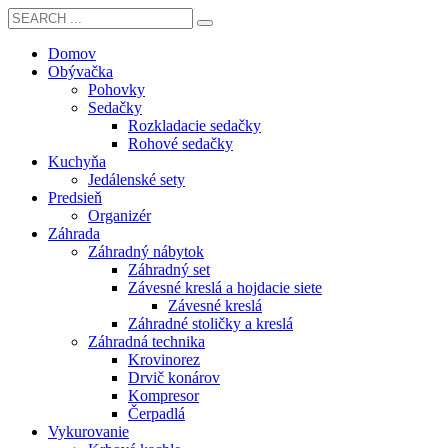
Domov
Obývačka
Pohovky
Sedačky
Rozkladacie sedačky
Rohové sedačky
Kuchyňa
Jedálenské sety
Predsieň
Organizér
Záhrada
Záhradný nábytok
Záhradný set
Závesné kreslá a hojdacie siete
Závesné kreslá
Záhradné stoličky a kreslá
Záhradná technika
Krovinorez
Drvič konárov
Kompresor
Čerpadlá
Vykurovanie