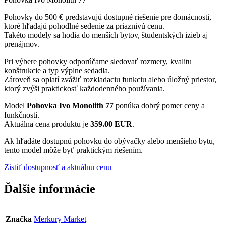
Pohovky do 500 € predstavujú dostupné riešenie pre domácnosti,
ktoré hľadajú pohodlné sedenie za priaznivú cenu.
Takéto modely sa hodia do menších bytov, študentských izieb aj
prenájmov.
Pri výbere pohovky odporúčame sledovať rozmery, kvalitu
konštrukcie a typ výplne sedadla.
Zároveň sa oplatí zvážiť rozkladaciu funkciu alebo úložný priestor,
ktorý zvýši praktickosť každodenného používania.
Model
Pohovka Ivo Monolith 77
ponúka dobrý pomer ceny a
funkčnosti.
Aktuálna cena produktu je
359.00 EUR
.
Ak hľadáte dostupnú pohovku do obývačky alebo menšieho bytu,
tento model môže byť praktickým riešením.
Zistiť dostupnosť a aktuálnu cenu
Ďalšie informácie
Značka
Merkury Market