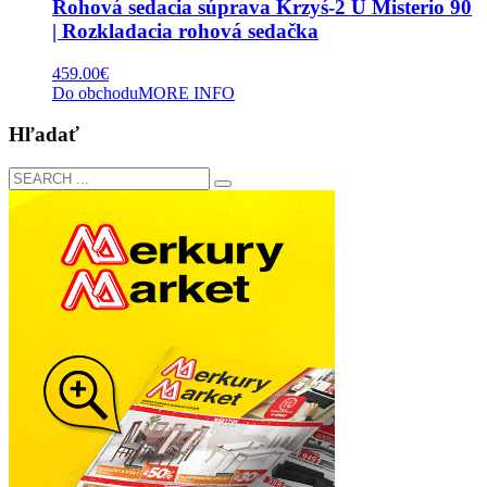
Rohová sedacia súprava Krzyś-2 U Misterio 90
| Rozkladacia rohová sedačka
459.00
€
Do obchodu
MORE INFO
Hľadať