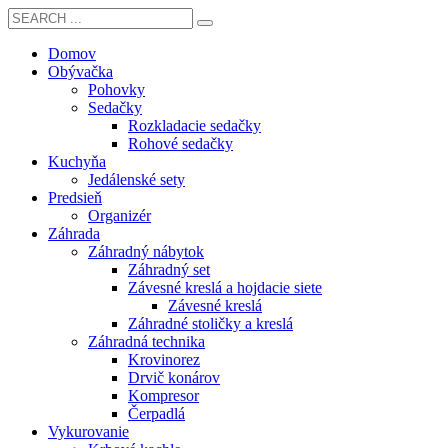
Domov
Obývačka
Pohovky
Sedačky
Rozkladacie sedačky
Rohové sedačky
Kuchyňa
Jedálenské sety
Predsieň
Organizér
Záhrada
Záhradný nábytok
Záhradný set
Závesné kreslá a hojdacie siete
Závesné kreslá
Záhradné stoličky a kreslá
Záhradná technika
Krovinorez
Drvič konárov
Kompresor
Čerpadlá
Vykurovanie