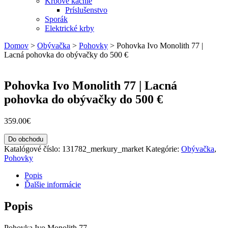
Krbové kachle
Príslušenstvo
Sporák
Elektrické krby
Domov
>
Obývačka
>
Pohovky
>
Pohovka Ivo Monolith 77 |
Lacná pohovka do obývačky do 500 €
Pohovka Ivo Monolith 77 | Lacná
pohovka do obývačky do 500 €
359.00
€
Do obchodu
Katalógové číslo:
131782_merkury_market
Kategórie:
Obývačka
,
Pohovky
Popis
Ďalšie informácie
Popis
Pohovka Ivo Monolith 77