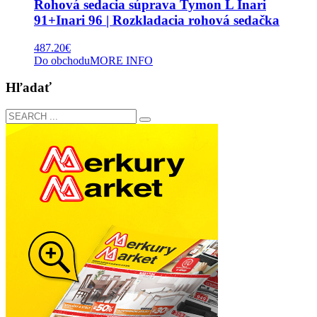
Rohová sedacia súprava Tymon L Inari
91+Inari 96 | Rozkladacia rohová sedačka
487.20
€
Do obchodu
MORE INFO
Hľadať