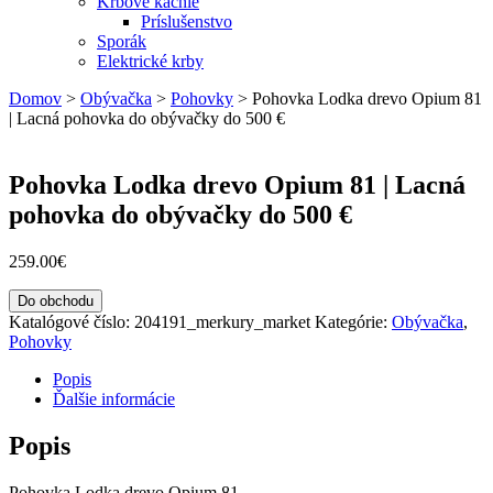
Krbové kachle
Príslušenstvo
Sporák
Elektrické krby
Domov
>
Obývačka
>
Pohovky
>
Pohovka Lodka drevo Opium 81
| Lacná pohovka do obývačky do 500 €
Pohovka Lodka drevo Opium 81 | Lacná
pohovka do obývačky do 500 €
259.00
€
Do obchodu
Katalógové číslo:
204191_merkury_market
Kategórie:
Obývačka
,
Pohovky
Popis
Ďalšie informácie
Popis
Pohovka Lodka drevo Opium 81