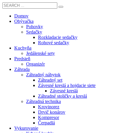
Domov
Obývačka
Pohovky
Sedačky
Rozkladacie sedačky
Rohové sedačky
Kuchyňa
Jedálenské sety
Predsieň
Organizér
Záhrada
Záhradný nábytok
Záhradný set
Závesné kreslá a hojdacie siete
Závesné kreslá
Záhradné stoličky a kreslá
Záhradná technika
Krovinorez
Drvič konárov
Kompresor
Čerpadlá
Vykurovanie