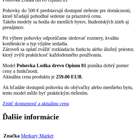
Pohovky do 500 € predstavujú dostupné riešenie pre domácnosti,
ktoré hľadajú pohodlné sedenie za priaznivú cenu.
Takéto modely sa hodia do menších bytov, študentských izieb aj
prenájmov.
Pri výbere pohovky odporúčame sledovať rozmery, kvalitu
konštrukcie a typ výplne sedadla.
Zároveň sa oplatí zvážiť rozkladaciu funkciu alebo úložný priestor,
ktorý zvýši praktickosť každodenného používania.
Model
Pohovka Lodka drevo Opium 81
ponúka dobrý pomer
ceny a funkčnosti.
Aktuálna cena produktu je
259.00 EUR
.
Ak hľadáte dostupnú pohovku do obývačky alebo menšieho bytu,
tento model môže byť praktickým riešením.
Zistiť dostupnosť a aktuálnu cenu
Ďalšie informácie
Značka
Merkury Market