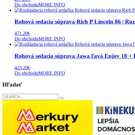
Do obchodu
MORE INFO
Rohová sedacia súprava Rich P Lincoln 86 | Ro
471.20
€
Do obchodu
MORE INFO
Rohová sedacia súprava Jawa ľavá Enjoy 18 + 
423.20
€
Do obchodu
MORE INFO
Hľadať