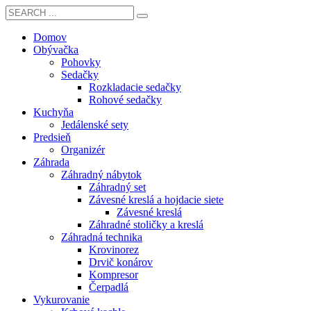
Domov
Obývačka
Pohovky
Sedačky
Rozkladacie sedačky
Rohové sedačky
Kuchyňa
Jedálenské sety
Predsieň
Organizér
Záhrada
Záhradný nábytok
Záhradný set
Závesné kreslá a hojdacie siete
Závesné kreslá
Záhradné stoličky a kreslá
Záhradná technika
Krovinorez
Drvič konárov
Kompresor
Čerpadlá
Vykurovanie