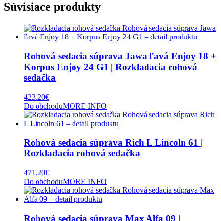
Súvisiace produkty
Rohová sedacia súprava Jawa ľavá Enjoy 18 +
Korpus Enjoy 24 G1 | Rozkladacia rohová
sedačka
423.20
€
Do obchodu
MORE INFO
Rohová sedacia súprava Rich L Lincoln 61 |
Rozkladacia rohová sedačka
471.20
€
Do obchodu
MORE INFO
Rohová sedacia súprava Max Alfa 09 |