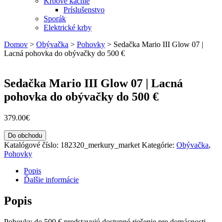
Krbové kachle
Príslušenstvo
Sporák
Elektrické krby
Domov
>
Obývačka
>
Pohovky
>
Sedačka Mario III Glow 07 |
Lacná pohovka do obývačky do 500 €
Sedačka Mario III Glow 07 | Lacná
pohovka do obývačky do 500 €
379.00
€
Do obchodu
Katalógové číslo:
182320_merkury_market
Kategórie:
Obývačka
,
Pohovky
Popis
Ďalšie informácie
Popis
Pohovky do 500 € predstavujú dostupné riešenie pre domácnosti,