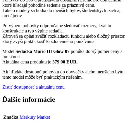
ktoré hľadajú pohodlné sedenie za priaznivú cenu.
Takéto modely sa hodia do menších bytov, študentských izieb aj
prenájmov.
Pri výbere pohovky odporúčame sledovať rozmery, kvalitu
konštrukcie a typ výplne sedadla.
Zároveň sa oplatí zvážiť rozkladaciu funkciu alebo úložný priestor,
ktorý zvýši praktickosť každodenného používania.
Model
Sedačka Mario III Glow 07
ponúka dobrý pomer ceny a
funkčnosti.
Aktuálna cena produktu je
379.00 EUR
.
Ak hľadáte dostupnú pohovku do obývačky alebo menšieho bytu,
tento model môže byť praktickým riešením.
Zistiť dostupnosť a aktuálnu cenu
Ďalšie informácie
Značka
Merkury Market