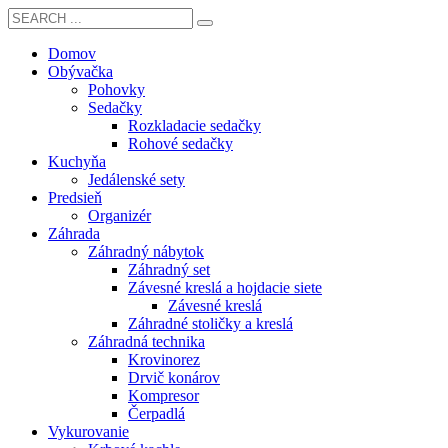
Domov
Obývačka
Pohovky
Sedačky
Rozkladacie sedačky
Rohové sedačky
Kuchyňa
Jedálenské sety
Predsieň
Organizér
Záhrada
Záhradný nábytok
Záhradný set
Závesné kreslá a hojdacie siete
Závesné kreslá
Záhradné stoličky a kreslá
Záhradná technika
Krovinorez
Drvič konárov
Kompresor
Čerpadlá
Vykurovanie