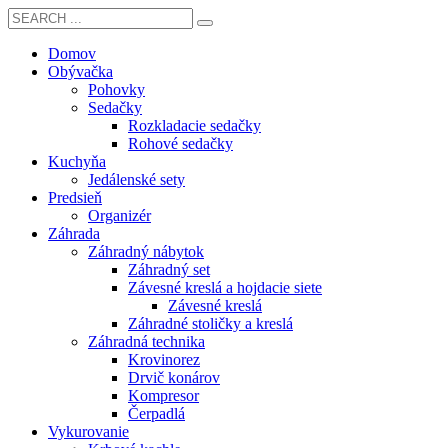
Domov
Obývačka
Pohovky
Sedačky
Rozkladacie sedačky
Rohové sedačky
Kuchyňa
Jedálenské sety
Predsieň
Organizér
Záhrada
Záhradný nábytok
Záhradný set
Závesné kreslá a hojdacie siete
Závesné kreslá
Záhradné stoličky a kreslá
Záhradná technika
Krovinorez
Drvič konárov
Kompresor
Čerpadlá
Vykurovanie