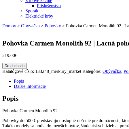
Krbové kachle
Príslušenstvo
Sporák
Elektrické krby
Domov
>
Obývačka
>
Pohovky
>
Pohovka Carmen Monolith 92 | L
Pohovka Carmen Monolith 92 | Lacná poho
219.00
€
Do obchodu
Katalógové číslo:
133248_merkury_market
Kategórie:
Obývačka
,
Po
Popis
Ďalšie informácie
Popis
Pohovka Carmen Monolith 92
Pohovky do 500 € predstavujú dostupné riešenie pre domácnosti, ktor
Takéto modely sa hodia do menších bytov, študentských izieb aj pren