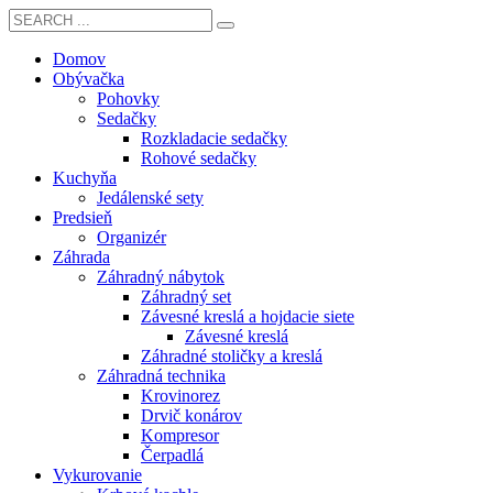
Domov
Obývačka
Pohovky
Sedačky
Rozkladacie sedačky
Rohové sedačky
Kuchyňa
Jedálenské sety
Predsieň
Organizér
Záhrada
Záhradný nábytok
Záhradný set
Závesné kreslá a hojdacie siete
Závesné kreslá
Záhradné stoličky a kreslá
Záhradná technika
Krovinorez
Drvič konárov
Kompresor
Čerpadlá
Vykurovanie