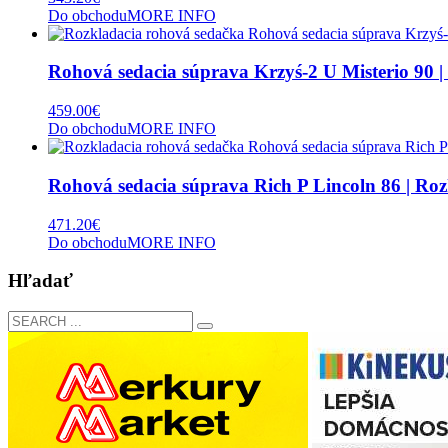
Do obchodu
MORE INFO
Rohová sedacia súprava Krzyś-2 U Misterio 90 
459.00
€
Do obchodu
MORE INFO
Rohová sedacia súprava Rich P Lincoln 86 | Ro
471.20
€
Do obchodu
MORE INFO
Hľadať