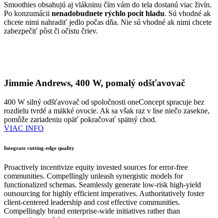
Smoothies obsahujú aj vlákninu čím vám do tela dostanú viac živín.
Po konzumácii
nenadobudnete rýchlo pocit hladu
. Sú vhodné ak
chcete nimi nahradiť jedlo počas dňa. Nie sú vhodné ak nimi chcete
zabezpečiť pôst či očistu čriev.
Jimmie Andrews, 400 W, pomalý odšťavovač
400 W silný odšťavovač od spoločnosti oneConcept spracuje bez
rozdielu tvrdé a mäkké ovocie. Ak sa však raz v lise niečo zasekne,
pomôže zariadeniu opäť pokračovať spätný chod.
VIAC INFO
Integrate cutting-edge quality
Proactively incentivize equity invested sources for error-free
communities. Compellingly unleash synergistic models for
functionalized schemas. Seamlessly generate low-risk high-yield
outsourcing for highly efficient imperatives. Authoritatively foster
client-centered leadership and cost effective communities.
Compellingly brand enterprise-wide initiatives rather than