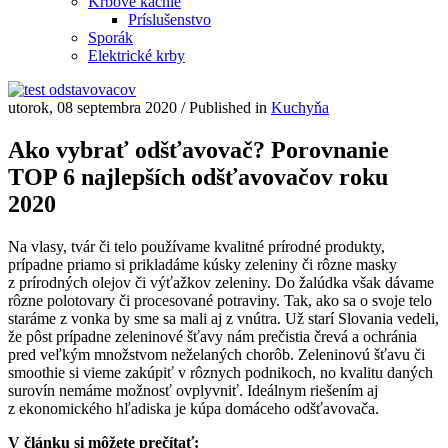
Krbové kachle
Príslušenstvo
Sporák
Elektrické krby
utorok, 08 septembra 2020
/
Published in
Kuchyňa
Ako vybrať odšťavovač? Porovnanie
TOP 6 najlepších odšťavovačov roku
2020
Na vlasy, tvár či telo používame kvalitné prírodné produkty,
prípadne priamo si prikladáme kúsky zeleniny či rôzne masky
z prírodných olejov či výťažkov zeleniny. Do žalúdka však dávame
rôzne polotovary či procesované potraviny. Tak, ako sa o svoje telo
staráme z vonka by sme sa mali aj z vnútra. Už starí Slovania vedeli,
že pôst prípadne zeleninové šťavy nám prečistia črevá a ochránia
pred veľkým množstvom neželaných chorôb. Zeleninovú šťavu či
smoothie si vieme zakúpiť v rôznych podnikoch, no kvalitu daných
surovín nemáme možnosť ovplyvniť. Ideálnym riešením aj
z ekonomického hľadiska je kúpa domáceho odšťavovača.
V článku si môžete prečítať: