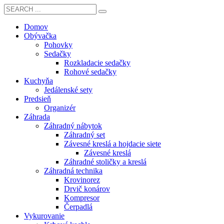
Domov
Obývačka
Pohovky
Sedačky
Rozkladacie sedačky
Rohové sedačky
Kuchyňa
Jedálenské sety
Predsieň
Organizér
Záhrada
Záhradný nábytok
Záhradný set
Závesné kreslá a hojdacie siete
Závesné kreslá
Záhradné stoličky a kreslá
Záhradná technika
Krovinorez
Drvič konárov
Kompresor
Čerpadlá
Vykurovanie