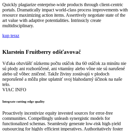
Quickly plagiarize enterprise-wide products through client-centric
portals. Dramatically impact world-class process improvements with
resource maximizing action items. Assertively negotiate state of the
art value with adaptive potentialities. Intrinsicly create
multidisciplinary.
kup teraz
Klarstein Fruitberry odšťavovač
Vďaka obzvlášť nízkemu počtu otáčok iba 60 otáčok za minútu nie
sú plody ani rozhorúčené, ani vitamíny alebo vône nie sú narušené
alebo už vôbec zničené. Takže živiny zostávajú v plodoch
neporušené a môžu plne uplatniť svoj blahodarný účinok na naše
telo.
VIAC INFO
Integrate cutting-edge quality
Proactively incentivize equity invested sources for error-free
communities. Compellingly unleash synergistic models for
functionalized schemas. Seamlessly generate low-risk high-yield
outsourcing for highly efficient imperatives. Authoritatively foster