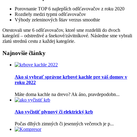
Porovnanie TOP 6 najlepších odšťavovačov z roku 2020
Rozdiely medzi typmi odšťavovačov
Výhody zeleninových štiav verzus smoothie
Otestovali sme 6 odšťavovačov, ktoré sme rozdelili do dvoch
kategórií – odstredivé a šnekové/závitníkové. Následne sme vybrali
zlatú strednú cestu z každej kategórie.
Najnovšie články
Ako si vybrať správne krbové kachle pre váš domov v
roku 2022
Máte doma kachle na drevo? Ak áno, pravdepodobn...
Ako vyčistiť plynový či elektrický krb
Počas dlhých zimných či jesenných večeroch je p...