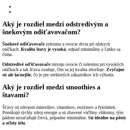
Aký je rozdiel medzi odstredivým a
šnekovým odšťavovačom?
Šnekové odšťavovače
zeleninu a ovocie drvia pri nízkych
otáčkach.
Kvalita štavy je vysoká
, odpad minimálny a ľahko sa
čistia.
Odstredivé oďšťavovače
mixuju ovocie či zeleninu pri vysokých
otáčkach a tak šťava oxiduje, čím sa jej kvalita zhoršuje.
Zvyčajne
sú ale lacnejšie
, čo je pre niektorých zákazníkov ích výhoda.
Aký je rozdiel medzi smoothies a
štavami?
Šťavy sú zdrojom minerálov, vitamínov, enzýmov a fytolátiek.
Ponúkajú rýchly zdroj energie a sú zbavené väčšiny vlákniny, tým
pádom nezaťažujú črevá, prípadne minimálne.
Sú ideálne na pôsty
a očisty tela
.