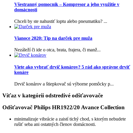
Všestranný pomocník – Kompresor a jeho využitie v
domácnosti
Chceli by ste nahustiť loptu alebo pneumatiku? ...
Vianoce 2020: Tip na darček pre muža
Nezáleží či ide o otca, brata, frajera, či manž...
Viete ako vybrať drvič konárov? 5 rád ako správne drviť
konáre
Drvič konárov a štiepkovač sú výborne pomôcky p...
Víťaz v kategórii odstredivé odšťavovače
Odšťavovač Philips HR1922/20 Avance Collection
minimalizuje vibrácie a zaistí tichý chod, s ktorým nebudete
rušiť seba ani ostatných členov domácnosti.